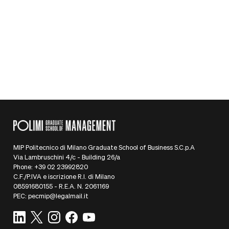
impegnata a collaborare con le
organizzazioni per coltivare la leadership,
la cultura e le strategie che guidano una
performance orientata allo scopo.
Caricamento...
MIP Politecnico di Milano Graduate School of Business S.C.p.A
Via Lambruschini 4/c - Building 26/a
Phone: +39 02 23992820
C.F./P.IVA e iscrizione R.I. di Milano
08591680155 - R.E.A. N. 2061169
PEC: pecmip@legalmail.it