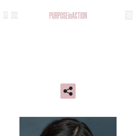
PURPOSEinACTION
IT
|
EN
NICOLA VICKERS