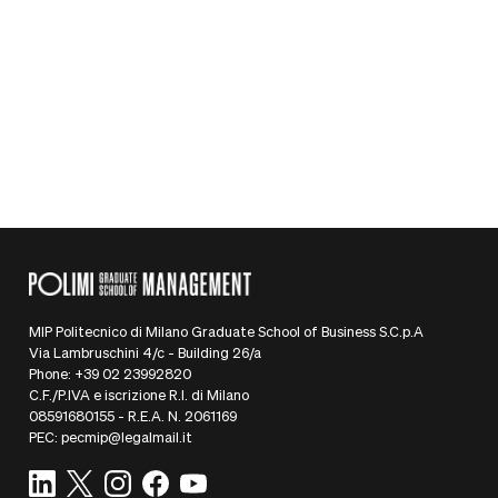
ricercatrice in progetti finanziati dalla
Commissione Europea su transizione
digitale e verde delle organizzazioni
dell'economia sociale.
Caricamento...
MIP Politecnico di Milano Graduate School of Business S.C.p.A
Via Lambruschini 4/c - Building 26/a
Phone: +39 02 23992820
C.F./P.IVA e iscrizione R.I. di Milano
08591680155 - R.E.A. N. 2061169
PEC: pecmip@legalmail.it