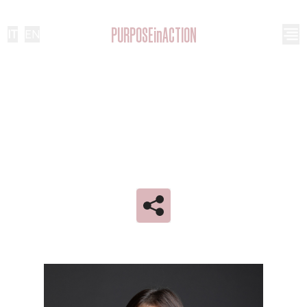
PURPOSEinACTION
IT
|
EN
VERONICA CHIODO